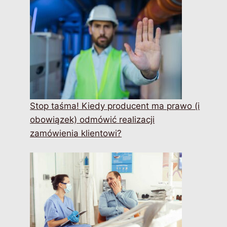
Stop taśma! Kiedy producent ma prawo (i
obowiązek) odmówić realizacji
zamówienia klientowi?