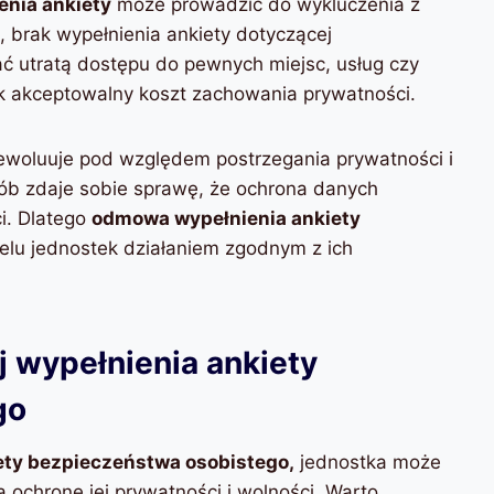
nia ankiety
może prowadzić do wykluczenia z
d, brak wypełnienia ankiety dotyczącej
 utratą dostępu do pewnych miejsc, usług czy
nak akceptowalny koszt zachowania prywatności.
ewoluuje pod względem postrzegania prywatności i
ób zdaje sobie sprawę, że ochrona danych
ci. Dlatego
odmowa wypełnienia ankiety
ielu jednostek działaniem zgodnym z ich
 wypełnienia ankiety
go
ty bezpieczeństwa osobistego,
jednostka może
ą ochronę jej prywatności i wolności. Warto