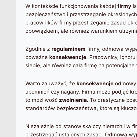
W kontekście funkcjonowania każdej
firmy
is
bezpieczeństwo i przestrzeganie określonyc
pracowników firmy przestrzeganie zasad okre
obowiązkiem, ale również warunkiem utrzyman
Zgodnie z
regulaminem
firmy, odmowa wypeł
poważne
konsekwencje
. Pracownicy, ignoru
siebie, ale również całą firmę na potencjalne 
Warto zauważyć, że
konsekwencje
odmowy wy
upomnień czy nagany. Firma może podjąć kro
to możliwość
zwolnienia
. To drastyczne pos
standardów bezpieczeństwa, które są kluczowe
Niezależnie od stanowiska czy hierarchii w f
przestrzegać ustalonych zasad. Odmowa wypeł