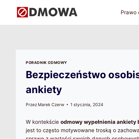
Przejdź
do
Prawo
treści
PORADNIK ODMOWY
Bezpieczeństwo osobi
ankiety
Przez
Marek Czerw
1 stycznia, 2024
W kontekście
odmowy wypełnienia ankiety
jest to często motywowane troską o zachowan
sprawę z wartości swoich danych osobowych 