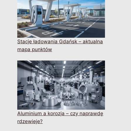
Stacje ładowania Gdańsk – aktualna
mapa punktów
Aluminium a korozja – czy naprawdę
rdzewieje?