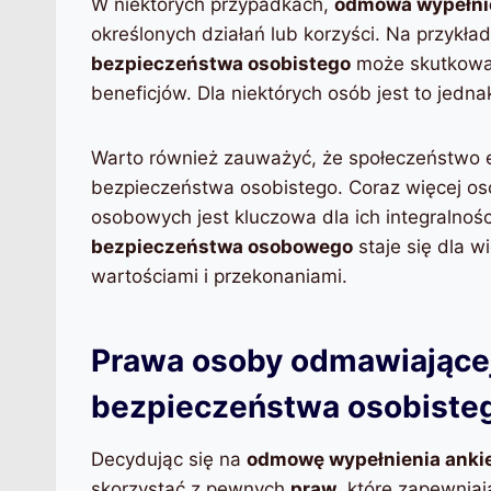
W niektórych przypadkach,
odmowa wypełnie
określonych działań lub korzyści. Na przykła
bezpieczeństwa osobistego
może skutkować
beneficjów. Dla niektórych osób jest to jed
Warto również zauważyć, że społeczeństwo 
bezpieczeństwa osobistego. Coraz więcej os
osobowych jest kluczowa dla ich integralnoś
bezpieczeństwa osobowego
staje się dla w
wartościami i przekonaniami.
Prawa osoby odmawiającej
bezpieczeństwa osobiste
Decydując się na
odmowę wypełnienia ankie
skorzystać z pewnych
praw
, które zapewniaj