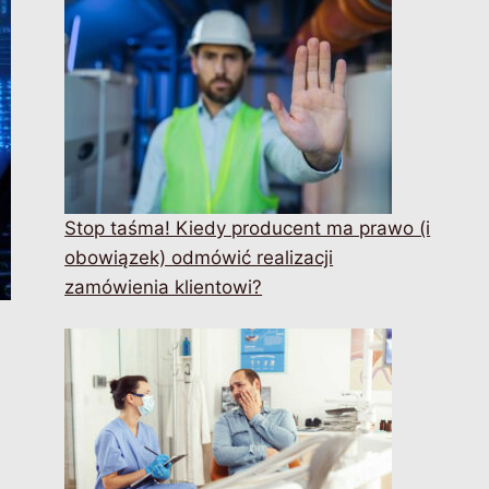
Stop taśma! Kiedy producent ma prawo (i
obowiązek) odmówić realizacji
zamówienia klientowi?