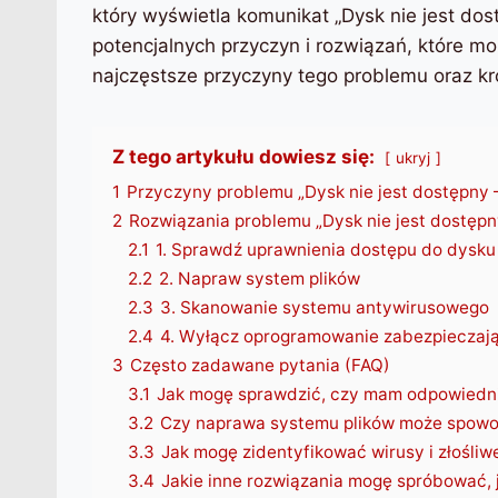
który wyświetla komunikat „Dysk nie jest dos
potencjalnych przyczyn i rozwiązań, które 
najczęstsze przyczyny tego problemu oraz kr
Z tego artykułu dowiesz się:
ukryj
1
Przyczyny problemu „Dysk nie jest dostępny
2
Rozwiązania problemu „Dysk nie jest dostę
2.1
1. Sprawdź uprawnienia dostępu do dysku
2.2
2. Napraw system plików
2.3
3. Skanowanie systemu antywirusowego
2.4
4. Wyłącz oprogramowanie zabezpiecza
3
Często zadawane pytania (FAQ)
3.1
Jak mogę sprawdzić, czy mam odpowiedni
3.2
Czy naprawa systemu plików może spow
3.3
Jak mogę zidentyfikować wirusy i złośl
3.4
Jakie inne rozwiązania mogę spróbować, j