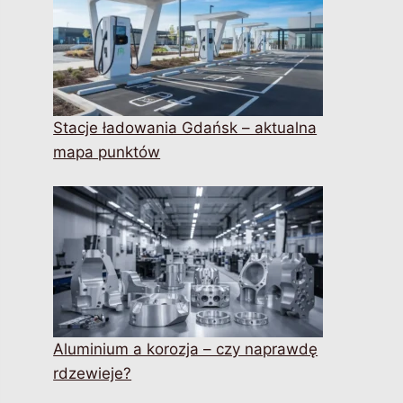
Stacje ładowania Gdańsk – aktualna
mapa punktów
Aluminium a korozja – czy naprawdę
rdzewieje?