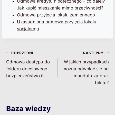
Odmowa kredytu hipotecznego – co dalej?
Jak kupić mieszkanie mimo przeciwności?
Odmowa przyjęcia lokalu zamiennego
Uzasadniona odmowa przyjęcia lokalu
socjalnego
Nawigacja
POPRZEDNI
NASTĘPNY
Odmowa dostępu do
W jakich przypadkach
wpisu
folderu docelowego
można odwołać się od
bezpieczeństwo it
mandatu za brak
biletu?
Baza wiedzy