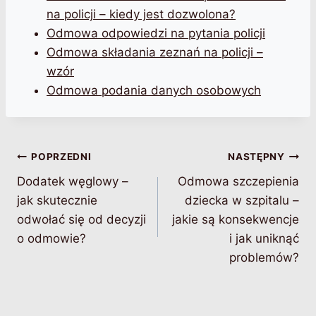
na policji – kiedy jest dozwolona?
Odmowa odpowiedzi na pytania policji
Odmowa składania zeznań na policji –
wzór
Odmowa podania danych osobowych
Nawigacja
POPRZEDNI
NASTĘPNY
Dodatek węglowy –
Odmowa szczepienia
wpisu
jak skutecznie
dziecka w szpitalu –
odwołać się od decyzji
jakie są konsekwencje
o odmowie?
i jak uniknąć
problemów?