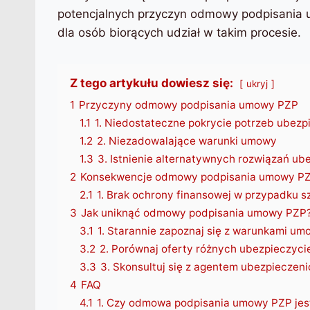
potencjalnych przyczyn odmowy podpisania 
dla osób biorących udział w takim procesie.
Z tego artykułu dowiesz się:
ukryj
1
Przyczyny odmowy podpisania umowy PZP
1.1
1. Niedostateczne pokrycie potrzeb ubez
1.2
2. Niezadowalające warunki umowy
1.3
3. Istnienie alternatywnych rozwiązań u
2
Konsekwencje odmowy podpisania umowy P
2.1
1. Brak ochrony finansowej w przypadku 
3
Jak uniknąć odmowy podpisania umowy PZP
3.1
1. Starannie zapoznaj się z warunkami um
3.2
2. Porównaj oferty różnych ubezpieczycie
3.3
3. Skonsultuj się z agentem ubezpiecze
4
FAQ
4.1
1. Czy odmowa podpisania umowy PZP jest