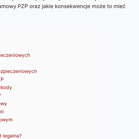
umowy PZP oraz jakie konsekwencje może to mieć
pieczeniowych
bezpieczeniowych
ZP
szkody
?
owy
li
niowym
 legalna?