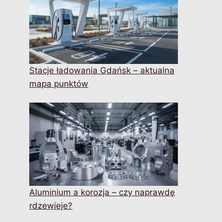
Stacje ładowania Gdańsk – aktualna
mapa punktów
Aluminium a korozja – czy naprawdę
rdzewieje?