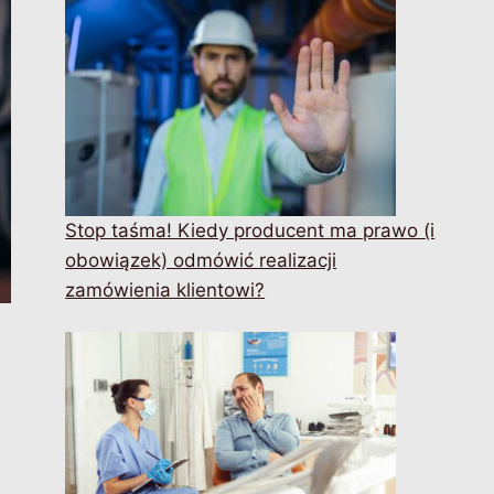
Stop taśma! Kiedy producent ma prawo (i
obowiązek) odmówić realizacji
zamówienia klientowi?