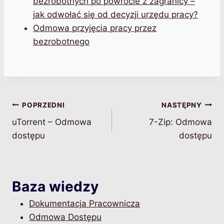
bezrobotnych po powrocie z zagranicy –
jak odwołać się od decyzji urzędu pracy?
Odmowa przyjęcia pracy przez
bezrobotnego
Nawigacja
POPRZEDNI
NASTĘPNY
uTorrent – Odmowa
7-Zip: Odmowa
wpisu
dostępu
dostępu
Baza wiedzy
Dokumentacja Pracownicza
Odmowa Dostępu