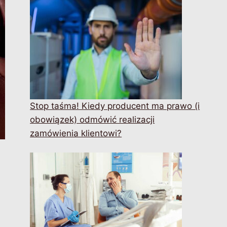
Stop taśma! Kiedy producent ma prawo (i
obowiązek) odmówić realizacji
zamówienia klientowi?