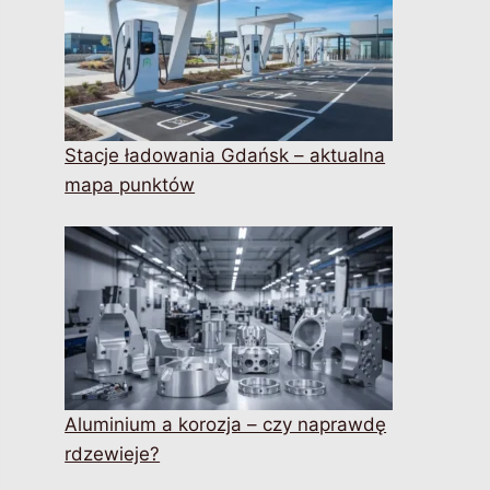
Stacje ładowania Gdańsk – aktualna
mapa punktów
Aluminium a korozja – czy naprawdę
rdzewieje?