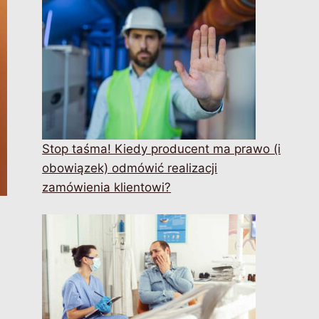
Stop taśma! Kiedy producent ma prawo (i
obowiązek) odmówić realizacji
zamówienia klientowi?