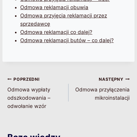
Odmowa reklamacji obuwia
Odmowa przyjęcia reklamacji przez
sprzedawcę
Odmowa reklamacji co dalej?
Odmowa reklamacji butów – co dalej?
Nawigacja
POPRZEDNI
NASTĘPNY
Odmowa wypłaty
Odmowa przyłączenia
wpisu
odszkodowania –
mikroinstalacji
odwołanie wzór