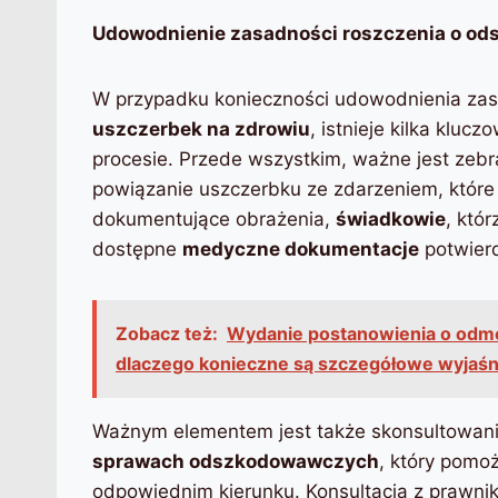
Udowodnienie zasadności roszczenia o od
W przypadku konieczności udowodnienia zas
uszczerbek na zdrowiu
, istnieje kilka klu
procesie. Przede wszystkim, ważne jest zeb
powiązanie uszczerbku ze zdarzeniem, któr
dokumentujące obrażenia,
świadkowie
, któ
dostępne
medyczne dokumentacje
potwierd
Zobacz też:
Wydanie postanowienia o odmo
dlaczego konieczne są szczegółowe wyjaśn
Ważnym elementem jest także skonsultowani
sprawach odszkodowawczych
, który pomoż
odpowiednim kierunku. Konsultacja z prawn