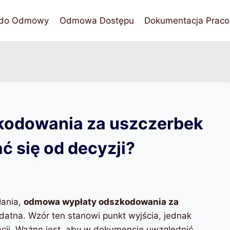
 do Odmowy
Odmowa Dostępu
Dokumentacja Praco
odowania za uszczerbek
ć się od decyzji?
łania,
odmowa wypłaty odszkodowania za
atna. Wzór ten stanowi punkt wyjścia, jednak
acji. Ważne jest, aby w dokumencie uwzględnić