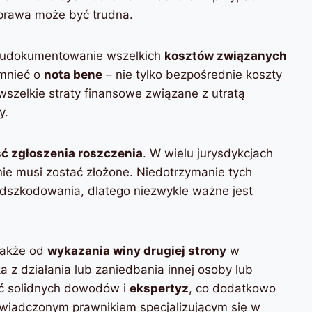
 prawa może być trudna.
że udokumentowanie wszelkich
kosztów związanych
omnieć o
nota bene
– nie tylko bezpośrednie koszty
szelkie straty finansowe związane z utratą
y.
ć zgłoszenia roszczenia
. W wielu jurysdykcjach
enie musi zostać złożone. Niedotrzymanie tych
dszkodowania, dlatego niezwykle ważne jest
 także od
wykazania winy drugiej strony
w
 z działania lub zaniedbania innej osoby lub
ć solidnych dowodów i
ekspertyz
, co dodatkowo
świadczonym prawnikiem specjalizującym się w