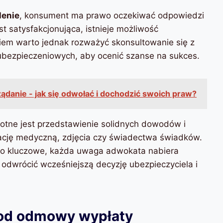
lenie
, konsument ma prawo oczekiwać odpowiedzi
st satysfakcjonująca, istnieje możliwość
kiem warto jednak rozważyć skonsultowanie się z
ubezpieczeniowych, aby ocenić szanse na sukces.
ądanie - jak się odwołać i dochodzić swoich praw?
stotne jest przedstawienie solidnych dowodów i
ję medyczną, zdjęcia czy świadectwa świadków.
wo kluczowe, każda uwaga adwokata nabiera
odwrócić wcześniejszą decyzję ubezpieczyciela i
 od odmowy wypłaty