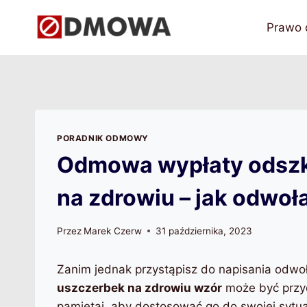
Przejdź
do
Prawo
treści
PORADNIK ODMOWY
Odmowa wypłaty odszk
na zdrowiu – jak odwoła
Przez
Marek Czerw
31 października, 2023
Zanim jednak przystąpisz do napisania odwo
uszczerbek na zdrowiu wzór
może być przyd
pamiętaj, aby dostosować go do swojej sytu