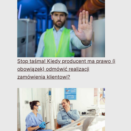
Stop taśma! Kiedy producent ma prawo (i
obowiązek) odmówić realizacji
zamówienia klientowi?