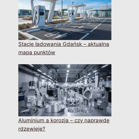
Stacje ładowania Gdańsk – aktualna
mapa punktów
Aluminium a korozja – czy naprawdę
rdzewieje?