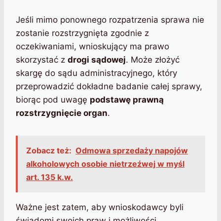
Jeśli mimo ponownego rozpatrzenia sprawa nie
zostanie rozstrzygnięta zgodnie z
oczekiwaniami, wnioskujący ma prawo
skorzystać z
drogi sądowej
. Może złożyć
skargę do sądu administracyjnego, który
przeprowadzić dokładne badanie całej sprawy,
biorąc pod uwagę
podstawę prawną
rozstrzygnięcie organ
.
Zobacz też:
Odmowa sprzedaży napojów
alkoholowych osobie nietrzeźwej w myśl
art. 135 k.w.
Ważne jest zatem, aby wnioskodawcy byli
świadomi swoich praw i możliwości