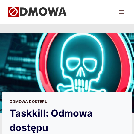
Przejdź
do
treści
ODMOWA DOSTĘPU
Taskkill: Odmowa
dostępu