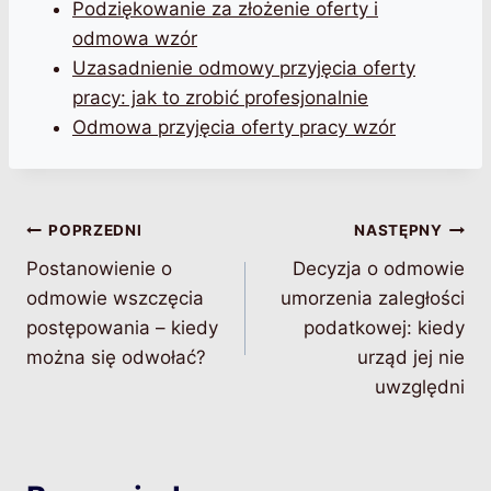
Podziękowanie za złożenie oferty i
odmowa wzór
Uzasadnienie odmowy przyjęcia oferty
pracy: jak to zrobić profesjonalnie
Odmowa przyjęcia oferty pracy wzór
Nawigacja
POPRZEDNI
NASTĘPNY
Postanowienie o
Decyzja o odmowie
wpisu
odmowie wszczęcia
umorzenia zaległości
postępowania – kiedy
podatkowej: kiedy
można się odwołać?
urząd jej nie
uwzględni