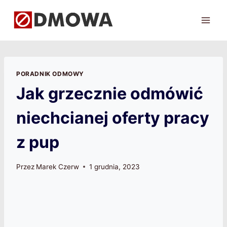
Przejdź
do
treści
PORADNIK ODMOWY
Jak grzecznie odmówić
niechcianej oferty pracy
z pup
Przez
Marek Czerw
1 grudnia, 2023