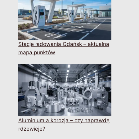
Stacje ładowania Gdańsk – aktualna
mapa punktów
Aluminium a korozja – czy naprawdę
rdzewieje?