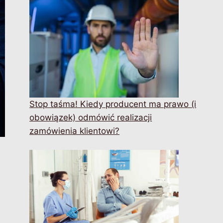
Stop taśma! Kiedy producent ma prawo (i
obowiązek) odmówić realizacji
zamówienia klientowi?