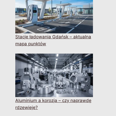
Stacje ładowania Gdańsk – aktualna
mapa punktów
Aluminium a korozja – czy naprawdę
rdzewieje?