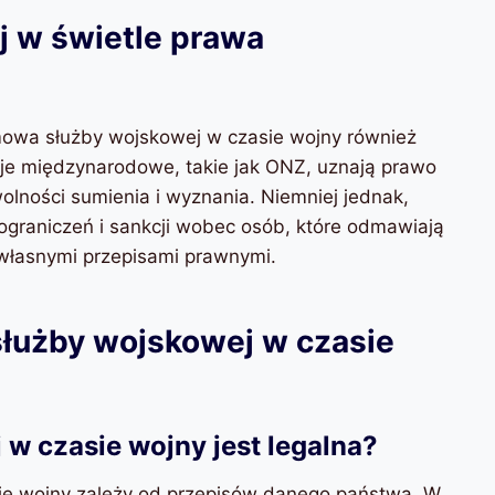
 w świetle prawa
wa służby wojskowej w czasie wojny również
cje międzynarodowe, takie jak ONZ, uznają prawo
lności sumienia i wyznania. Niemniej jednak,
raniczeń i sankcji wobec osób, które odmawiają
 własnymi przepisami prawnymi.
łużby wojskowej w czasie
w czasie wojny jest legalna?
e wojny zależy od przepisów danego państwa. W