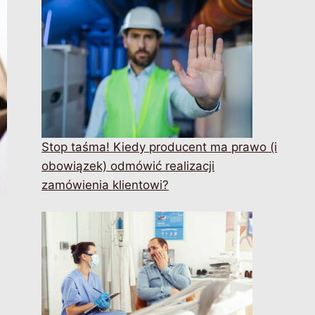
Stop taśma! Kiedy producent ma prawo (i
obowiązek) odmówić realizacji
zamówienia klientowi?