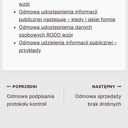
wzór
Odmowa udostępnienia informacji
publicznej następuje – kiedy i jakiej formie
Odmowa udostępnienia danych
osobowych RODO wzór
Odmowa udzielenia informacji publicznej –
przykłady
Nawigacja
POPRZEDNI
NASTĘPNY
Odmowa podpisania
Odmowa sprzedaży
wpisu
protokołu kontroli
brak drobnych