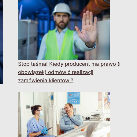
Stop taśma! Kiedy producent ma prawo (i
obowiązek) odmówić realizacji
zamówienia klientowi?