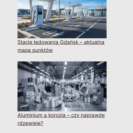
Stacje ładowania Gdańsk – aktualna
mapa punktów
Aluminium a korozja – czy naprawdę
rdzewieje?