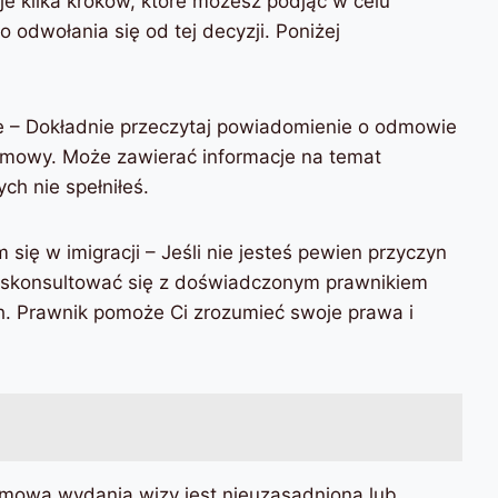
je kilka kroków, które możesz podjąć w celu
odwołania się od tej decyzji. Poniżej
e – Dokładnie przeczytaj powiadomienie o odmowie
odmowy. Może zawierać informacje na temat
h nie spełniłeś.
 się w imigracji – Jeśli nie jesteś pewien przyczyn
 skonsultować się z doświadczonym prawnikiem
h. Prawnik pomoże Ci zrozumieć swoje prawa i
odmowa wydania wizy jest nieuzasadniona lub