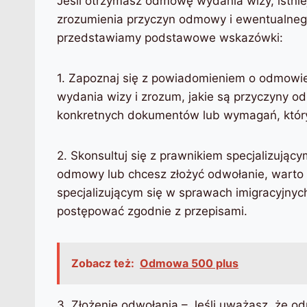
Jeśli otrzymasz odmowę wydania wizy, istnie
zrozumienia przyczyn odmowy i ewentualnego 
przedstawiamy podstawowe wskazówki:
1. Zapoznaj się z powiadomieniem o odmowi
wydania wizy i zrozum, jakie są przyczyny 
konkretnych dokumentów lub wymagań, któryc
2. Skonsultuj się z prawnikiem specjalizującym
odmowy lub chcesz złożyć odwołanie, warto
specjalizującym się w sprawach imigracyjnyc
postępować zgodnie z przepisami.
Zobacz też:
Odmowa 500 plus
3. Złożenie odwołania – Jeśli uważasz, że 