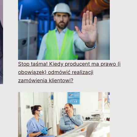
Stop taśma! Kiedy producent ma prawo (i
obowiązek) odmówić realizacji
zamówienia klientowi?