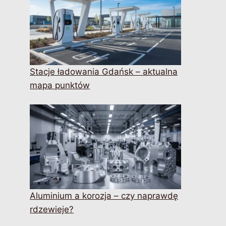
Stacje ładowania Gdańsk – aktualna
mapa punktów
Aluminium a korozja – czy naprawdę
rdzewieje?