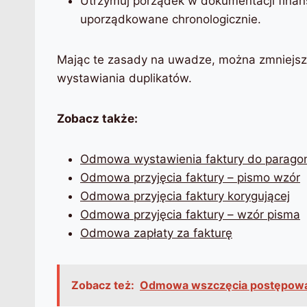
Utrzymuj porządek w dokumentacji finanso
uporządkowane chronologicznie.
Mając te zasady na uwadze, można zmniejszyć
wystawiania duplikatów.
Zobacz także:
Odmowa wystawienia faktury do parago
Odmowa przyjęcia faktury – pismo wzór
Odmowa przyjęcia faktury korygującej
Odmowa przyjęcia faktury – wzór pisma
Odmowa zapłaty za fakturę
Zobacz też:
Odmowa wszczęcia postępowan