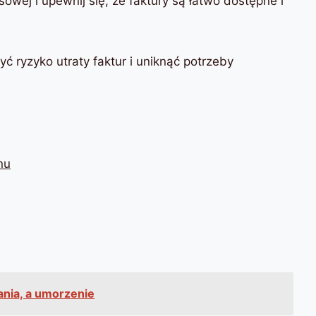
wej i upewnij się, że faktury są łatwo dostępne i
 ryzyko utraty faktur i uniknąć potrzeby
nu
ia, a umorzenie